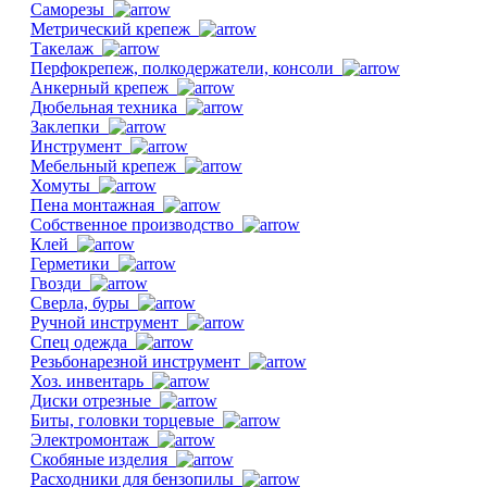
Саморезы
Метрический крепеж
Такелаж
Перфокрепеж, полкодержатели, консоли
Анкерный крепеж
Дюбельная техника
Заклепки
Инструмент
Мебельный крепеж
Хомуты
Пена монтажная
Собственное производство
Клей
Герметики
Гвозди
Сверла, буры
Ручной инструмент
Спец одежда
Резьбонарезной инструмент
Хоз. инвентарь
Диски отрезные
Биты, головки торцевые
Электромонтаж
Скобяные изделия
Расходники для бензопилы